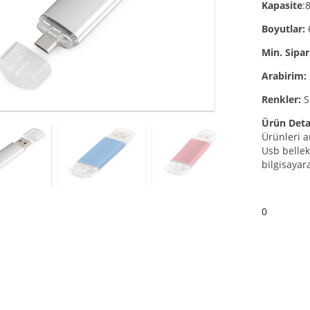
Kapasite
:
Boyutlar:
Min. Sipar
Arabirim:
Renkler:
S
Ürün Deta
Ürünleri a
Usb belle
bilgisayara
0