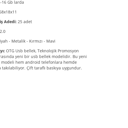
8-16 Gb larda
68x18x11
iş Adedi:
25 adet
2.0
iyah - Metalik - Kırmızı - Mavi
yı:
OTG Usb bellek, Teknolojik Promosyon
rasında yeni bir usb bellek modelidir. Bu yeni
k modeli hem android telefonlara hemde
 takılabiliyor. Çift taraflı baskıya uygundur.