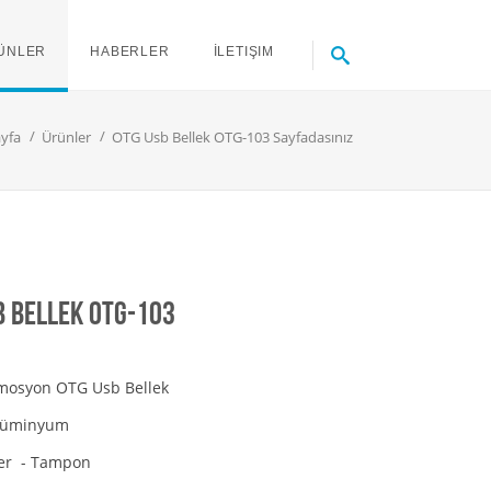
ÜNLER
HABERLER
İLETIŞIM
yfa
Ürünler
OTG Usb Bellek OTG-103 Sayfadasınız
b Bellek OTG-103
osyon OTG Usb Bellek
Alüminyum
zer - Tampon