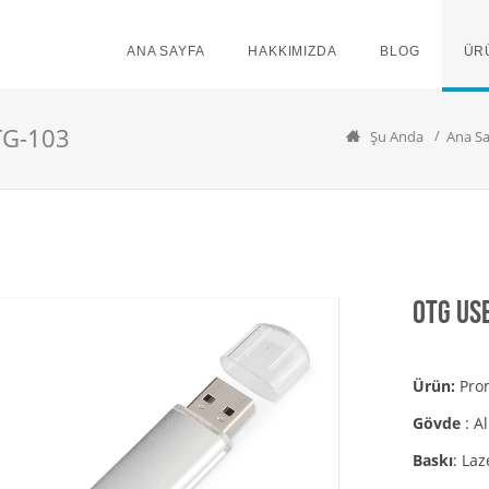
ANA SAYFA
HAKKIMIZDA
BLOG
ÜR
TG-103
Şu Anda
Ana Sa
OTG Us
Ürün:
Prom
Gövde
: 
Baskı
: La